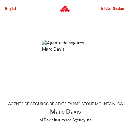
Pasar
al
English
Iniciar Sesión
contenido
principal
Comienzo
del
contenido
principal
®
AGENTE DE SEGUROS DE STATE FARM
,
STONE MOUNTAIN
, GA
Marc Davis
M Davis Insurance Agency Inc