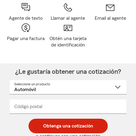
Agente de texto
Llamar al agente
Email al agente
Pagar una factura
Obtén una tarjeta
de identificación
¿Le gustaría obtener una cotización?
Seleccione un producto
Seleccione
un
nombre
de
producto
del
Código postal
Ingresa
Ingresa
_____
menú
un
un
desplegable
código
código
postal
postal
Obtenga una cotización
de
de
5
5