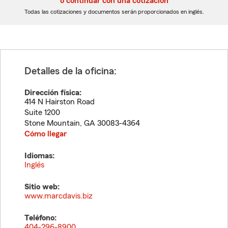
o continuar con una cotización
dígitos
dígitos
Todas las cotizaciones y documentos serán proporcionados en inglés.
Detalles de la oficina:
Dirección física:
414 N Hairston Road
Suite 1200
Stone Mountain
,
GA
30083-4364
Cómo llegar
Idiomas:
Inglés
Sitio web:
www.marcdavis.biz
Teléfono:
404-296-8900