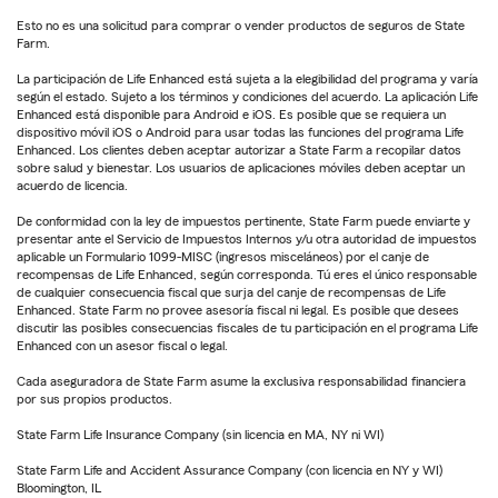
Esto no es una solicitud para comprar o vender productos de seguros de State
Farm.
La participación de Life Enhanced está sujeta a la elegibilidad del programa y varía
según el estado. Sujeto a los términos y condiciones del acuerdo. La aplicación Life
Enhanced está disponible para Android e iOS. Es posible que se requiera un
dispositivo móvil iOS o Android para usar todas las funciones del programa Life
Enhanced. Los clientes deben aceptar autorizar a State Farm a recopilar datos
sobre salud y bienestar. Los usuarios de aplicaciones móviles deben aceptar un
acuerdo de licencia.
De conformidad con la ley de impuestos pertinente, State Farm puede enviarte y
presentar ante el Servicio de Impuestos Internos y/u otra autoridad de impuestos
aplicable un Formulario 1099-MISC (ingresos misceláneos) por el canje de
recompensas de Life Enhanced, según corresponda. Tú eres el único responsable
de cualquier consecuencia fiscal que surja del canje de recompensas de Life
Enhanced. State Farm no provee asesoría fiscal ni legal. Es posible que desees
discutir las posibles consecuencias fiscales de tu participación en el programa Life
Enhanced con un asesor fiscal o legal.
Cada aseguradora de State Farm asume la exclusiva responsabilidad financiera
por sus propios productos.
State Farm Life Insurance Company (sin licencia en MA, NY ni WI)
State Farm Life and Accident Assurance Company (con licencia en NY y WI)
Bloomington, IL